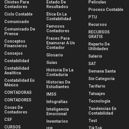
Chistes Para
Estado De
Películas
Contadores
Resultados
Proceso Contable
Ciclo Contable
Ética En La
PTU
Contabilidad
Comunicado
Recursos
Famosos
Comunicado De
Contadores
RECURSOS
Prensa
GRATIS
Frases Para
Conceptos
Enamorar A Un
Reparto De
Financieros
Contador
Utilidades
Consejos
Glosario
Salario
Contabilidad
Guías
SAT
Contabilidad
Historia De La
Semana Santa
Analítica
Contaduria
Sin Categoría
Contabilidad En
Historias De
México
Tarifario
Estudiantes
CONTADORAS
Tatuajes
IMSS
CONTADORES
Tecnología
Infografías
Cosas De
Tendencias En
Inteligencia
Contadores
Contabilidad
Emocional
CSF
Test
Inventarios
CURSOS
TikTok
ISR