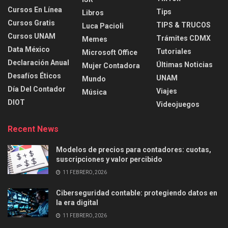
Cursos En Línea
Tips
Libros
Cursos Gratis
TIPS & TRUCOS
Luca Pacioli
Cursos UNAM
Trámites CDMX
Memes
Data México
Tutoriales
Microsoft Office
Declaración Anual
Últimas Noticias
Mujer Contadora
Desafíos Éticos
UNAM
Mundo
Día Del Contador
Viajes
Música
DIOT
Videojuegos
Recent News
Modelos de precios para contadores: cuotas,
suscripciones y valor percibido
11 FEBRERO, 2026
Ciberseguridad contable: protegiendo datos en
la era digital
11 FEBRERO, 2026